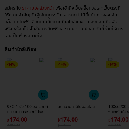
สมัครกับ
ราคาบอลล่วงหน้า
เพื่อเข้าถึงเว็บสล็อตวอเลทเว็บตรงที่
ให้ความสำคัญกับผู้เล่นทุกระดับ เล่นง่าย ไม่มีขั้นต่ำ ทดลองเล่น
สล็อตเดโม่ฟรี เลือกเกมที่เหมาะกับสไตล์ของตนเองก่อนเดิมพัน
จริง พร้อมโปรโมชั่นเครดิตฟรีและระบบความปลอดภัยที่ช่วยให้การ
เล่นเป็นเรื่องสบายใจ
สินค้าใกล้เคียง
-14%
-14%
-14%
SEO 1 รับ 100 วอ เลท กั
บทความคาสิโนออนไลน์
100รับ200 โ
บ 1รับ100วอเลท โปรสล็อ
ง แจกโบนัสช
ตใหม่ ปลอดภัย ฝากถอน
าก
174.00
174.00
174.00
฿
฿
฿
ง่าย
฿204.00
฿204.00
฿204.00