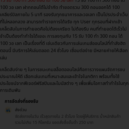
15 รับ 100 ทํา 300 ถอน ได้ 100 วอ เลท
15 รับ 100 ทํา 300 ถอน ได้
100 วอ เลท ฝากถอนได้ไม่จำกัด ทำยอดรวม 300 ถอนออกได้ 100
เคลียร์บิลภายใน 5 นาที รองรับทุกธนาคารและวอเลท เป็นโปรประจำเว็บ
ที่ไม่หลอกลวง สามารถทำรายการได้จริง ทุก User ทุกรอบที่ฝากเข้า
เคล็ดลับในการทำยอดคือไม่ต้องเครียด ไม่ต้องรีบ คนที่ทำยอดได้เร็วไม่
จำเป็นต้องทำกำไรได้เยอะ การลงทุนกับ 15 รับ 100 ทํา 300 ถอน ได้
100 วอ เลท เป็นเรื่องที่ดี เช่นเดียวกับการเล่นเกมส์ออนไลน์ที่กำลังฮิต
ตอนนี้ มีบริการให้เล่นตลอด 24 ชั่วโมง เชื่อมต่อง่าย มีหลายค่ายให้เลือก
เล่น
เคล็ดลับง่าย ๆ ในการชนะเกมสล็อตออนไลน์คือการวางแผนจัดการงบ
ประมาณให้ดี เลือกเล่นเกมที่เหมาะสมและเข้าใจในกติกา พร้อมทั้งใช้
ประโยชน์จากฟีเจอร์ฟรีสปินและโบนัสต่าง ๆ เพื่อเพิ่มโอกาสทำกำไรในทุก
การเดิมพัน
การจัดส่งที่รองรับ
ส่งด่วน
จัดส่งภายในวัน เร็วสุดภายใน 2 ชั่วโมง โดยผู้ให้บริการ น้ำหนักสินค้า
รวมไม่เกิน 15 กิโลกรัม ยอดสั่งซื้อขั้นต่ำ 250 บาท